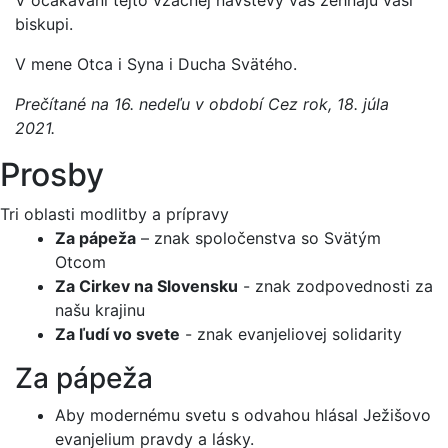
biskupi.
V mene Otca i Syna i Ducha Svätého.
Prečítané na 16. nedeľu v období Cez rok, 18. júla
2021.
Prosby
Tri oblasti modlitby a prípravy
Za pápeža
– znak spoločenstva so Svätým
Otcom
Za Cirkev na Slovensku
- znak zodpovednosti za
našu krajinu
Za ľudí vo svete
- znak evanjeliovej solidarity
Za pápeža
Aby modernému svetu s odvahou hlásal Ježišovo
evanjelium pravdy a lásky.