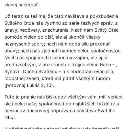
viacej načerpať.
Už teraz sa tešíme, že táto návšteva a povzbudenia
Svätého Otca nás vytrhnú zo série ťaživých správ, z
únavy, nedôvery, znechutenia. Nech nám Svätý Otec
pomôže nielen odložiť, ale aj ukončiť všetky
nezmyselné spory; nech nám dodá silu prekonať
obavy; nech nás zjednotí naprieč celou spoločnosťou.
Nech nás spojí medzi sebou navzájom, ale aj, a
predovšetkým, v pozornosti k trojjedinému Bohu – ,
Synovi i Duchu Svätému – a k hodnotám evanjelia,
radostnej zvesti, ktorá má patriť všetkým ľuďom
(porovnaj Lukáš 2, 10).
Toto je prianie nás biskupov všetkým vám, milí veriaci,
ale i celej našej spoločnosti do najbližších týždňov a
mesiacov duchovnej prípravy na návštevu Svätého
Otca.
V očakávaní tejto vzácnej návštevy vás žehnajú vaši