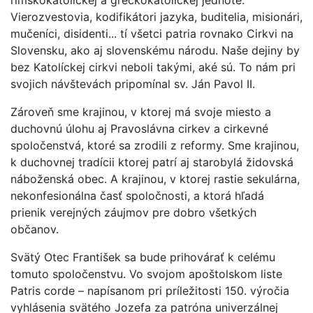
Vierozvestovia, kodifikátori jazyka, buditelia, misionári,
mučeníci, disidenti... tí všetci patria rovnako Cirkvi na
Slovensku, ako aj slovenskému národu. Naše dejiny by
bez Katolíckej cirkvi neboli takými, aké sú. To nám pri
svojich návštevách pripomínal sv. Ján Pavol II.
Zároveň sme krajinou, v ktorej má svoje miesto a
duchovnú úlohu aj Pravoslávna cirkev a cirkevné
spoločenstvá, ktoré sa zrodili z reformy. Sme krajinou,
k duchovnej tradícii ktorej patrí aj starobylá židovská
náboženská obec. A krajinou, v ktorej rastie sekulárna,
nekonfesionálna časť spoločnosti, a ktorá hľadá
prienik verejných záujmov pre dobro všetkých
občanov.
Svätý Otec František sa bude prihovárať k celému
tomuto spoločenstvu. Vo svojom apoštolskom liste
Patris corde – napísanom pri príležitosti 150. výročia
vyhlásenia svätého Jozefa za patróna univerzálnej