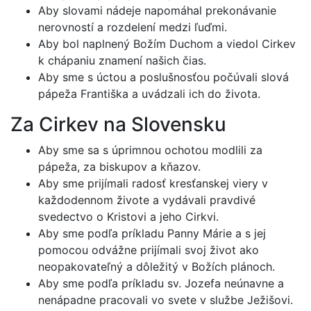
Aby slovami nádeje napomáhal prekonávanie
nerovností a rozdelení medzi ľuďmi.
Aby bol naplnený Božím Duchom a viedol Cirkev
k chápaniu znamení našich čias.
Aby sme s úctou a poslušnosťou počúvali slová
pápeža Františka a uvádzali ich do života.
Za Cirkev na Slovensku
Aby sme sa s úprimnou ochotou modlili za
pápeža, za biskupov a kňazov.
Aby sme prijímali radosť kresťanskej viery v
každodennom živote a vydávali pravdivé
svedectvo o Kristovi a jeho Cirkvi.
Aby sme podľa príkladu Panny Márie a s jej
pomocou odvážne prijímali svoj život ako
neopakovateľný a dôležitý v Božích plánoch.
Aby sme podľa príkladu sv. Jozefa neúnavne a
nenápadne pracovali vo svete v službe Ježišovi.