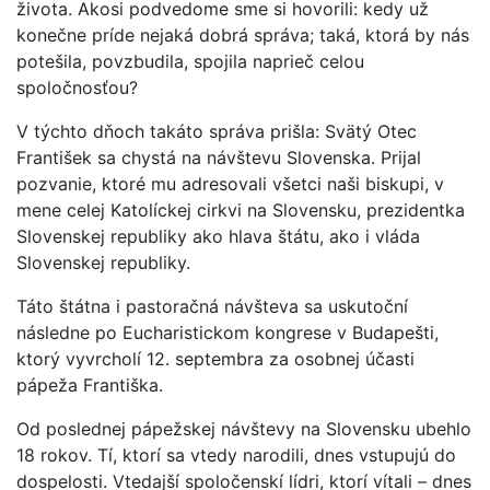
života. Akosi podvedome sme si hovorili: kedy už
konečne príde nejaká dobrá správa; taká, ktorá by nás
potešila, povzbudila, spojila naprieč celou
spoločnosťou?
V týchto dňoch takáto správa prišla: Svätý Otec
František sa chystá na návštevu Slovenska. Prijal
pozvanie, ktoré mu adresovali všetci naši biskupi, v
mene celej Katolíckej cirkvi na Slovensku, prezidentka
Slovenskej republiky ako hlava štátu, ako i vláda
Slovenskej republiky.
Táto štátna i pastoračná návšteva sa uskutoční
následne po Eucharistickom kongrese v Budapešti,
ktorý vyvrcholí 12. septembra za osobnej účasti
pápeža Františka.
Od poslednej pápežskej návštevy na Slovensku ubehlo
18 rokov. Tí, ktorí sa vtedy narodili, dnes vstupujú do
dospelosti. Vtedajší spoločenskí lídri, ktorí vítali – dnes