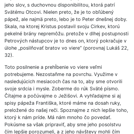
jeho slov, s duchovnou disponibilitou, ktorá patrí
Svätému Otcovi. Nielen preto, že je to obľúbený
pápež, ale najmä preto, lebo je to Peter dnešnej doby.
Skala, na ktorej Kristus postavil svoju Cirkev, ktorú
pekelné brány nepremôžu. pretože v dlhej postupnosti
Petrových nástupcov je to dnes on, ktorý pokračuje v
úlohe „posilňovať bratov vo viere“ (porovnaj Lukáš 22,
32).
Toto posilnenie a prehĺbenie vo viere veľmi
potrebujeme. Nezostaňme na povrchu. Využime v
nasledujúcich mesiacoch čas na to, aby sme otvorili
svoje srdcia i mysle. Zoberme do rúk Sväté písmo.
Čítajme a počúvajme o Ježišovi. A vyhľadajme si aj
spisy pápeža Františka, ktoré máme na dosah ruky,
preložené do našej reči. Spoznajme z nich lepšie toho,
ktorý k nám príde. Má nám mnoho čo povedať.
Pokúsme sa však pripraviť, aby sme jeho posolstvu
čím lepšie porozumeli, a z jeho návštevy mohli čím