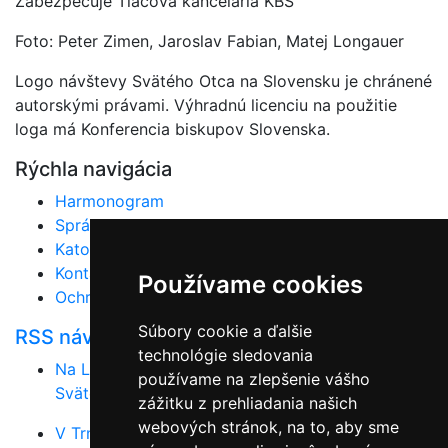
Zabezpečuje Tlačová kancelária KBS
Foto: Peter Zimen, Jaroslav Fabian, Matej Longauer
Logo návštevy Svätého Otca na Slovensku je chránené
autorskými právami. Výhradnú licenciu na použitie
loga má Konferencia biskupov Slovenska.
Rýchla navigácia
Harmonogram
Správy
Katolícka cirkev na Slovensku
Kontakt
Používame cookies
Ochrana osobných údajov
Súbory cookie a ďalšie
RSS návšteva pápeža
technológie sledovania
Na Luníku IX oslávili druhé výročie návštevy
používame na zlepšenie vášho
Svätého Otca Františka
zážitku z prehliadania našich
webových stránok, na to, aby sme
V Trnave bude výstava fotografií z návštevy