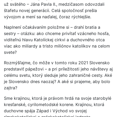
už svätého – Jána Pavla II., medzičasom odovzdali
štafetu novej generácii. Celá spoločnosť prešla
vývojom a mení sa naďalej, čoraz rýchlejšie.
Naplnení očakávaním položme si – drahí bratia a
sestry – otázku: ako chceme privítať vzácneho hosťa,
viditeľnú hlavu Katolíckej cirkvi a duchovného otca
viac ako miliardy a tristo miliónov katolíkov na celom
svete?
Rozmýšľajme, čo môže v tomto roku 2021 Slovensko
predstaviť pápežovi – a pri príležitosti jeho návštevy aj
celému svetu, ktorý sleduje jeho zahraničné cesty. Aké
je Slovensko dnes naozaj? A aké si prajeme, aby bolo
zajtra?
Sme krajinou, ktorá je právom hrdá na svoje starobylé
kresťanské, cyrilometodské korene. Krajinou, ktorá
duchovne spája Západ i Východ vo svojej
rímskokatolíckej a gréckokatolíckej jednote.