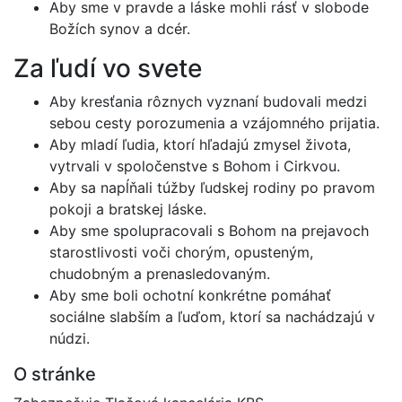
Aby sme v pravde a láske mohli rásť v slobode
Božích synov a dcér.
Za ľudí vo svete
Aby kresťania rôznych vyznaní budovali medzi
sebou cesty porozumenia a vzájomného prijatia.
Aby mladí ľudia, ktorí hľadajú zmysel života,
vytrvali v spoločenstve s Bohom i Cirkvou.
Aby sa napĺňali túžby ľudskej rodiny po pravom
pokoji a bratskej láske.
Aby sme spolupracovali s Bohom na prejavoch
starostlivosti voči chorým, opusteným,
chudobným a prenasledovaným.
Aby sme boli ochotní konkrétne pomáhať
sociálne slabším a ľuďom, ktorí sa nachádzajú v
núdzi.
O stránke