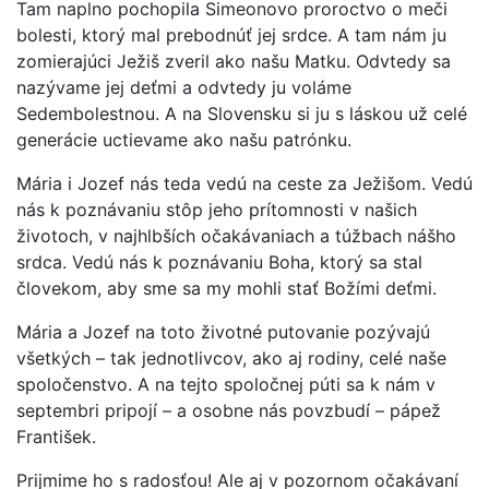
Tam naplno pochopila Simeonovo proroctvo o meči
bolesti, ktorý mal prebodnúť jej srdce. A tam nám ju
zomierajúci Ježiš zveril ako našu Matku. Odvtedy sa
nazývame jej deťmi a odvtedy ju voláme
Sedembolestnou. A na Slovensku si ju s láskou už celé
generácie uctievame ako našu patrónku.
Mária i Jozef nás teda vedú na ceste za Ježišom. Vedú
nás k poznávaniu stôp jeho prítomnosti v našich
životoch, v najhlbších očakávaniach a túžbach nášho
srdca. Vedú nás k poznávaniu Boha, ktorý sa stal
človekom, aby sme sa my mohli stať Božími deťmi.
Mária a Jozef na toto životné putovanie pozývajú
všetkých – tak jednotlivcov, ako aj rodiny, celé naše
spoločenstvo. A na tejto spoločnej púti sa k nám v
septembri pripojí – a osobne nás povzbudí – pápež
František.
Prijmime ho s radosťou! Ale aj v pozornom očakávaní