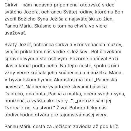
Cirkvi – nám nedávno pripomenul otcovské srdce
svätého Jozefa, ochrancu Svätej rodiny, ktorému Boh
zveril Božieho Syna Ježiša a najsvätejšiu zo žien,
Pannu Máriu. Skúsme o tom na chvíľu vo viere
uvažovať.
Svätý Jozef, ochranca Cirkvi a vzor veriacich mužov,
svojím príkladom nás vedie k Ježišovi. Bol človekom
spravodlivým a starostlivým. Pozorne počúval Boží
hlas a konal podľa neho. Na tejto ceste, spolu s ním
vždy verne kráčala jeho snúbenica a manželka Mária.
V byzantskom hymne Akatistos má titul „Panenská
nevesta“. Nádherne vyjadrené slovami básnika
Danteho, ona bola „Panna a matka, dcéra svojho syna,
ponížená, a vyššia ako tvory...“, „pretože sám jej
Tvorca z nej sa stvorí.“ Život Bohorodičky nás
obdivuhodne otvára pre tajomstvá našej viery.
Pannu Máriu cesta za Ježišom zaviedla až pod kríž.