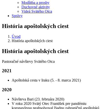
Modlitba a prosby
Duchovné aktivity
Videá Svätého Otca
Správy
História apoštolských ciest
Úvod
História apoštolských ciest
História apoštolských ciest
Pastoračné návštevy Svätého Otca
2021
Apoštolská cesta v Iraku (5. - 8. marca 2021)
2020
Návšteva Bari (23. februára 2020)
V roku 2020 Svätý Otec František pre pandémiu
koronavírusu neabsolvoval žiadnu zahraničnú apoštolskú