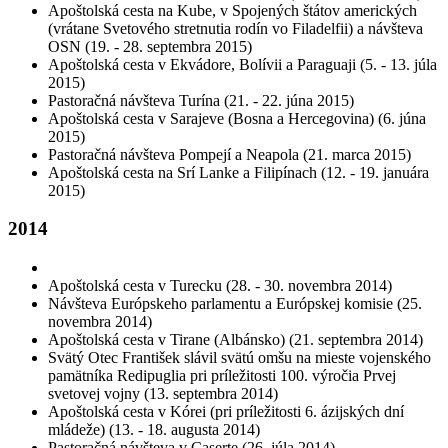
Apoštolská cesta na Kube, v Spojených štátov amerických
(vrátane Svetového stretnutia rodín vo Filadelfii) a návšteva
OSN (19. - 28. septembra 2015)
Apoštolská cesta v Ekvádore, Bolívii a Paraguaji (5. - 13. júla
2015)
Pastoračná návšteva Turína (21. - 22. júna 2015)
Apoštolská cesta v Sarajeve (Bosna a Hercegovina) (6. júna
2015)
Pastoračná návšteva Pompejí a Neapola (21. marca 2015)
Apoštolská cesta na Srí Lanke a Filipínach (12. - 19. januára
2015)
2014
Apoštolská cesta v Turecku (28. - 30. novembra 2014)
Návšteva Európskeho parlamentu a Európskej komisie (25.
novembra 2014)
Apoštolská cesta v Tirane (Albánsko) (21. septembra 2014)
Svätý Otec František slávil svätú omšu na mieste vojenského
pamätníka Redipuglia pri príležitosti 100. výročia Prvej
svetovej vojny (13. septembra 2014)
Apoštolská cesta v Kórei (pri príležitosti 6. ázijských dní
mládeže) (13. - 18. augusta 2014)
Pastoračná návšteva v Caserte (26. júla 2014)