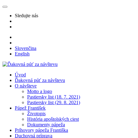
Sledujte nás
Slovenčina
English
Úvod
Ďakovná púť za návštevu
O návšteve
Motto a logo
Pastiersky list (18. 7. 2021)
Pastiersky list (29. 8. 2021)
Pápež František
Životopis
História apoštolských ciest
Dokumenty pápeža
Príhovory pápeža Františka
Duchovná príprava