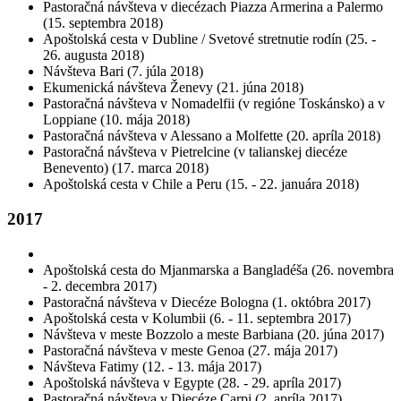
Pastoračná návšteva v diecézach Piazza Armerina a Palermo
(15. septembra 2018)
Apoštolská cesta v Dubline / Svetové stretnutie rodín (25. -
26. augusta 2018)
Návšteva Bari (7. júla 2018)
Ekumenická návšteva Ženevy (21. júna 2018)
Pastoračná návšteva v Nomadelfii (v regióne Toskánsko) a v
Loppiane (10. mája 2018)
Pastoračná návšteva v Alessano a Molfette (20. apríla 2018)
Pastoračná návšteva v Pietrelcine (v talianskej diecéze
Benevento) (17. marca 2018)
Apoštolská cesta v Chile a Peru (15. - 22. januára 2018)
2017
Apoštolská cesta do Mjanmarska a Bangladéša (26. novembra
- 2. decembra 2017)
Pastoračná návšteva v Diecéze Bologna (1. októbra 2017)
Apoštolská cesta v Kolumbii (6. - 11. septembra 2017)
Návšteva v meste Bozzolo a meste Barbiana (20. júna 2017)
Pastoračná návšteva v meste Genoa (27. mája 2017)
Návšteva Fatimy (12. - 13. mája 2017)
Apoštolská návšteva v Egypte (28. - 29. apríla 2017)
Pastoračná návšteva v Diecéze Carpi (2. apríla 2017)