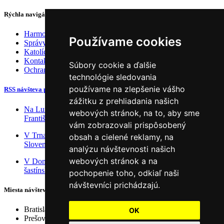
Rýchla navigácia
Harmonogram
Používame cookies
Správy
Katolícka cirkev na Slovensku
Kontakt
Súbory cookie a ďalšie
Ochrana osobných údajov
technológie sledovania
používame na zlepšenie vášho
RSS návšteva pápeža
zážitku z prehliadania našich
Na Luníku IX oslávili druhé výročie návštevy Svätého Otca
webových stránok, na to, aby sme
Františka
vám zobrazovali prispôsobený
V Trnave bude výstava fotografií z návštevy Svätého Otca na
obsah a cielené reklamy, na
Slovensku
analýzu návštevnosti našich
webových stránok a na
V Dome Quo Vadis je výstava Poľné presbytérium v
šastínskej krajine
pochopenie toho, odkiaľ naši
návštevníci prichádzajú.
Miesta návštevy
Bratislava
OK
Prešov